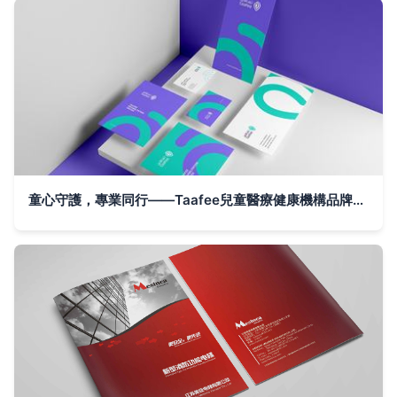
童心守護，專業同行——Taafee兒童醫療健康機構品牌全案策劃與VI設計解讀