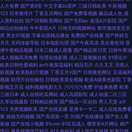
人片免费
国产第9页
中文字幕bt原声
三级日韩欧美
午夜视频
123
日本推理片
丁香五月网站
国产免费看视频
极品成人色
成
人黑料自拍
国产日韩欧美网站
国产无码av
老湿A片影院
国产
精品自拍偷拍
牛牛影院A片
日韩无码视频网站
都市激情变态另
类
男女91视频
字幕在线精品播放
免费国产在线看
国产婷婷五
月天
无码传媒导航
日本电影伦理
国产午夜高清
美女黄色18
亚
洲午夜精品视频
日本三级成人观看
国产精品第12页
日韩午夜场
成人视频高清免费
伦理在线影视
成人三级视频在线
91理论片
欧美日韩性爱福利
av午夜探花福利
精品毛片
久久叉叉
另类人
妖视频
欧美熟妇穴视频
丁香五月V国产
日韩黄色网址
豆花福利
视频
轮理片自拍偷拍
日韩欧美美女视频
欧美A级黄色影院
丁香
影视五月花
福利视频电影久久
污污污污免费
91金典免费
欧美
三级日本
成人在线吃瓜网站
成人岛国影院
成人动漫二区三区
久草在线最新
日韩精品推荐
国产精品一区自拍
男人天堂
a片
123
另类视频欧美
国产在线直播
亚洲卡一卡二
成人在线免费看
黄
操操无码视频
国产高清第一页
91国产在线播放
国产女人夜
夜做
国产在线小视频
91com
91豆花成人
哪里有A片网址
精产
国品
香蕉视频国产精品
91九色福利
成人国产无线视
欧美日韩