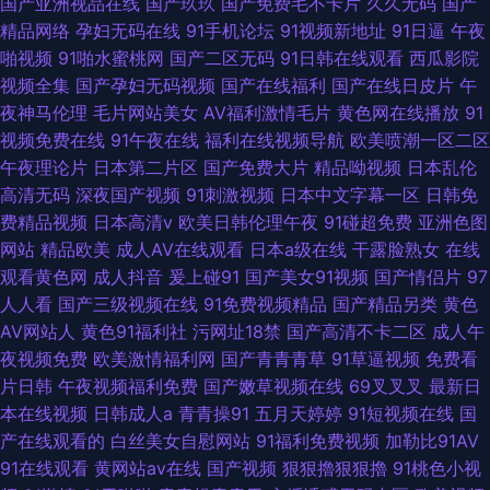
国产亚洲视品在线
国产玖玖
国产免费毛不卡片
久久无码
国产
精品网络
孕妇无码在线
91手机论坛
91视频新地址
91日逼
午夜
啪视频
91啪水蜜桃网
国产二区无码
91日韩在线观看
西瓜影院
视频全集
国产孕妇无码视频
国产在线福利
国产在线日皮片
午
夜神马伦理
毛片网站美女
AV福利激情毛片
黄色网在线播放
91
视频免费在线
91午夜在线
福利在线视频导航
欧美喷潮一区二区
午夜理论片
日本第二片区
国产免费大片
精品呦视频
日本乱伦
高清无码
深夜国产视频
91刺激视频
日本中文字幕一区
日韩免
费精品视频
日本高清v
欧美日韩伦理午夜
91碰超免费
亚洲色图
网站
精品欧美
成人AV在线观看
日本a级在线
干露脸熟女
在线
观看黄色网
成人抖音
爰上碰91
国产美女91视频
国产情侣片
97
人人看
国产三级视频在线
91免费视频精品
国产精品另类
黄色
AV网站人
黄色91福利社
污网址18禁
国产高清不卡二区
成人午
夜视频免费
欧美激情福利网
国产青青青草
91草逼视频
免费看
片日韩
午夜视频福利免费
国产嫩草视频在线
69叉叉叉
最新日
本在线视频
日韩成人a
青青操91
五月天婷婷
91短视频在线
国
产在线观看的
白丝美女自慰网站
91福利免费视频
加勒比91AV
91在线观看
黄网站av在线
国产视频
狠狠擼狠狠擼
91桃色小视