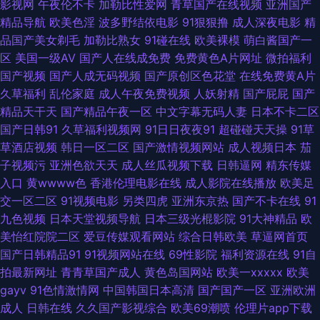
影视网
午夜伦不卡
加勒比性爱网
青草国产在线视频
亚洲国产
午夜寂寞老司机 黄色AAA片电影 伊人狠狠综合 白丝啪啪 东方成人AV综合 日
精品导航
欧美色淫
波多野结依电影
91狠狠撸
成人深夜电影
精
品国产美女剃毛
加勒比熟女
91碰在线
欧美裸模
萌白酱国产一
本二三区不卡 亚洲H片成人版 亚洲美女性爱AV 超碰97公开在线 国产91网 黑
区
美国一级AV
国产人在线成免费
免费黄色A片网址
微拍福利
国产视频
国产人成无码视频
国产原创区色花堂
在线免费黄A片
丝国产素人 51视频国产 91直播啪啪 97超碰草在线 国产美女自在线 韩国三级
久草福利
乱伦家庭
成人午夜免费视频
人妖射精
国产屁屁
国产
精品天干天
国产精品午夜一区
中文字幕无码人妻
日本不卡二区
片网址 美女网站91 日韩色片在线看 日韩理论三级 探花系列亚洲电影 91后入
国产日韩91
久草福利视频网
91日日夜夜91
超碰碰天天操
91草
草酒店视频
韩日一区二区
国产激情视频网站
成人视频日本
茄
美女蜜桃 性爱剧场 www高清 韩国AV色站 日本午夜剧场 91n免费处女在 东
子视频污
亚洲色欲天天
成人丝瓜视频下载
日韩逼网
精东传媒
入口
黄wwww色
香港伦理电影在线
成人影院在线播放
欧美足
方无码AV 九一韩剧网 尤物熟妇TV 91的美女视频 人人爱超碰 在线a久青草视
交一区二区
91视频电影
另类四虎
亚洲东京热
国产不卡在线
91
九色视频
日本天堂视频导航
日本三级光棍影院
91大神精品
欧
频 wwwwww尤物 浮力久久影院 亚洲欧美日韩另类 极品户外露出 日韩福利
美怡红院院二区
爱豆传媒观看网站
综合日韩欧美
草逼网首页
国产日韩精品91
91视频网站在线
69性影院
福利资源在线
91自
国产91AV视频 久久国产视频精品 国产精品熟女一区 青娱乐激情网 天堂AV淫
拍最新网址
青青草国产成人
黄色岛国网站
欧美一xxxxx
欧美
gayv
91色情激情网
中国韩国日本高清
国产国产一区
亚洲欧洲
导航 伊香蕉大综 国产精品噜噜噜 欧美国产综合日韩 色色日韩 亚洲成人一区
成人
日韩在线
久久国产影视综合
欧美69潮喷
伦理片app下载