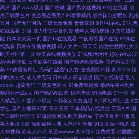
高清
国产www视频
国产粉嫩
国产男女猛视频
91社在线看
欧
美日韩黄色片
变态另态另类2
91李宗精品
黑丝袜自慰喷水
乱伦
五月
国产无码网站
三级无毒免费
青青草51
91丝袜在线
91九色
在线观看
91插
成人中文字幕免费
成年人网站视频
免费在线影
院
日本欧美第一页
国产ts在线观看
午夜影院国产在线
91操在
线观看
日韩在线播放视频
成人大片一级天天
内射性爱网址大全
欧美社区第一页
欧美在线视频播放
91视频污污污
超碰在线公开
AV蜜桃吃瓜
日本欧美在线看
国产精选免费视频
国产精品91视
频
69热最新网址
无码白丝强行免费
激情影院日韩
久草123
福
利欧美在线
成人片无码
日韩成人极品视频
国产在线诱惑
乱人
xxxxx
超黄无码
三级黄色图片
91免费看视频
精品午夜福利网
精品亚洲成a人
国产精品萌白酱
日本理论
91操电影
91一区
成
人精品无
91国产小视频
日韩美女免费直播
A片网站网址
激情文
学色
国产主播第37页
青久青青
日本精品在线播放
三级A片
国
产日韩亚洲综合
91短视频网站
欧美骚网站
丁香五月天亚洲
欧
美大粗吊人妖
深夜福利亚洲
人兽福利导航
91叉叉操小骚逼
成
人18视频
欧美大鸡吧
草逼wwww
久草福利免费试看
岛国国产