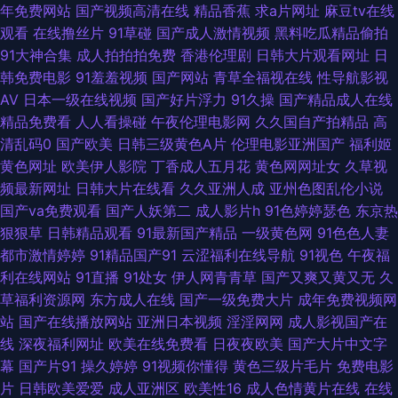
年免费网站
国产视频高清在线
精品香蕉
求a片网址
麻豆tv在线
欧洲三级网站在线 欧美韩日综日日骚 精品九九 熟女91视频 91红杏网站 超碰
观看
在线撸丝片
91草碰
国产成人激情视频
黑料吃瓜精品偷拍
91大神合集
成人拍拍拍免费
香港伦理剧
日韩大片观看网址
日
在线91 精品天天干 人人摸超碰 91免费看片白丝 韩国伊人网 色婷婷五月激情
韩免费电影
91羞羞视频
国产网站
青草全福视在线
性导航影视
AV
日本一级在线视频
国产好片浮力
91久操
国产精品成人在线
91极速视频 人人乐人人妻 91国产丝袜 国产精品国产精品 欧美日韩在线免费
精品免费看
人人看操碰
午夜伦理电影网
久久国自产拍精品
高
清乱码0
国产欧美
日韩三级黄色A片
伦理电影亚洲国产
福利姬
国产AA视频 天堂网av老司机 操日韩美在线 黄色视频大全网站 www国产n免
黄色网址
欧美伊人影院
丁香成人五月花
黄色网网址女
久草视
频最新网址
日韩大片在线看
久久亚洲人成
亚州色图乱伦小说
费 麻豆国产一二三四 午夜av免费 超碰在线视屏 久草手机在线视频 日韩情色
国产va免费观看
国产人妖第二
成人影片h
91色婷婷瑟色
东京热
狠狠草
日韩精品观看
91最新国产精品
一级黄色网
91色色人妻
91c91 成人快片 久草福利站 人妖操伪娘 91传媒色网站 蜜芽精品在线视频 97
都市激情婷婷
91精品国产91
云涩福利在线导航
91视色
午夜福
利在线网站
91直播
91处女
伊人网青青草
国产又爽又黄又无
久
碰人人操 国产区在线 伊人网狼人 欧美高清色图 91页在线视频 狠狠谢影院 午
草福利资源网
东方成人在线
国产一级免费大片
成年免费视频网
站
国产在线播放网站
亚洲日本视频
淫淫网网
成人影视国产在
夜吃瓜 91字慕网 国产操逼精品欧美 亚洲色图13 国产绿帽Av 亚洲欧美日韩A
线
深夜福利网址
欧美在线免费看
日夜夜欧美
国产大片中文字
幕
国产片91
操久婷婷
91视频你懂得
黄色三级片毛片
免费电影
片 精品小电影 超碰夫妻 欧美涩涩导航 亚洲色图探花 国产精品福利区 午夜
片
日韩欧美爱爱
成人亚洲区
欧美性16
成人色情黄片在线
在线