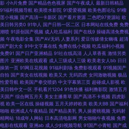
影
小h片免费
国产精品色色视屏
国产午夜成人
最新日韩精品
91直接看 超碰人妻97 99热只有 國內精品區在綫 午夜影院a 超碰人人爱爱 欧
91福利视频导航
欧美喷水影院
91爱爱视频
欧美色图论坛
91榴
莲小视频
国产高清一卡新区
国产看片资源
二色吧97资源站
欧
美另类拳交 亚洲另类小说欧美 91视频正片 黑料老司机精品 免费尤物在线成
美日韩另类0
91华人
国产日韩一区二区
日本网站在线免费
免费
潮喷
91原创国产视频
成人吃瓜福利
国产在线9
操碰高清免费视
人 日美91 最新人妻AV电影 神马午夜伊人 91撸人网 超碰免费公开人妻 韩国
频
午夜电影全集
国产AV无码
人妻系列
爱豆传媒倩女幽魂
超清
国产剧大全
91中文字幕在线
免费在线小视频
吃瓜福利小视频
AA片 色色四区 在线播放成人a 97在线观看视频 韩国免费福利A片 欧美另类
免费91
国产日产亚洲精品
91社在线高清
人人草香蕉
激情另类
图片
亚洲欧美在线观看
成人三级成人三级
欧美老女人bb
日日
第34页 亚洲日韩欧美性爱 在线观看91站 国产精品97 男人午夜网站 亚洲Av
操第一页
91网豆花视频
91福利剧场
免费影视观看
91视频国产
自拍
国产美女在线视频
欧美又大
无码四虎
女同激吻视频
极品
色情网占 91在線免費看片 东京热亚洲色图 男女上床操网站 婷婷久久成人导
性爱导航
欧美国产拳交喷奶
中文字幕第三页
超碰成人影视
欧
美日韩中文一区
手机看片1204
91色快播
福利撸影院
激情五月
航 大香蕉伊人网久久 日韩欧美久久 91永久免费网站 韩国激情网 青青草原影
天国产
综合网五月天
美女主播青草
国产高清不卡视频
四虎影
视
欧美一区在线
操碰视频
五月天婷婷欧美
欧美大BB
国产福利
院 午夜影院试验区 91影院在线 国产天天骚 蜜臀综合91色 91亚洲精华 久草
啪啪
欧洲成人午夜精品
国产精品美乳
男人操蜜桃视频
无码射
精网站
18成年人网站
日本高清电影网
男女啪啪午夜视频
免费
福利小视频 人妖麻豆视频 91日本在线视频 大香蕉网伊人 久草福利在线观看
电影在线观看
亚洲ab
成人少妇视频导航
91国产小青蛙
国产成