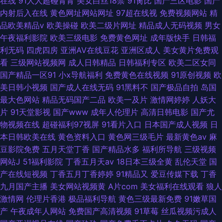
在线
91人人超碰青青
美女白丝18禁
91肏比
国产三区电影
国产
内射后入在线
黄色网址网站网址
97超在线视
免费视频网站
精
品欧美精品v
欧美操碰
欧美二级片网址
精品成人无码视频
男女
午夜福利影院
欧美三级电影
免费黄色网址
成年版快手
日韩福
利无码
四虎四房
亚洲AV在线豆花
亚洲区成人
美女黄片免费观
看
三级网站视频网
成人日韩精品
日韩福利专区
欧美二区女同
国产精品一区91
小x导航福利
免费黄色在线视频
91原创视频
欧
美日韩小视频
国产成人在线无码
91黑料不
国产极品自拍
岛国
最大色网站
精品无码国产二品
欧美一及片
激情网婷婷
人妖大
片
91天堂影视
国产www
成年人伦理片
高清日韩电影
国产尤
物视频在线
超碰福利97视屏
91看片入口
日本国产成人视频
日
本日韩欧美在线
黄色资料入口
黄色网三级毛片
最新黄色av
麻
豆影院免费
五月天堂丁香
国产精品水多
福利所导航
三级视频
网站J
51福利影院
丁香五月天av
18日本三级全黄
乱伦天堂
国
产在线短视频
丁香五月丁香婷婷
91精品又
爱豆传媒下载
丁香
九月国产主播
美女网站视频黄
A片com
美女福利在线观看
狼人
激情网
伦理片香港
极品福利导航
黄色三级最新免费
91嫩草国
产
午夜成年人网站
免费国产高清视频
91草莓
丝瓜视频污成人