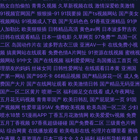
熟女自拍偷拍
青青久视频
久草新视频在线
激情深爱欧美激情
91视频官网国产
狠狠操-91
91我要操
国产ts视频网站
国产美女
视频网站
91视频成人下载
国产无码色色
91香蕉亚洲精品
91伊
人加勒比
欧美狠狠插
日韩精品高清
黄色av网
日本波多野吉衣
日韩在线观看精品
日本一级电影
久草网页
97免费艹
岛国一区
二区
岛国动作片在
波多野吉衣三级
亚洲AV一卡
在线免费小视
频
搞黄网站在线观看
免费色情A片网扯
91资源在线视频
蜜桃视
频网站
91中文
国产在线视频
福利爱爱网址
岛国搬运工首页
伦
理朋友的妈妈
丝袜女同
日韩性爱网址
在线观看日本黄
亚洲国
产第一网站
国产99不卡
66精品视频
国产精品探花一区
成人免
费国产大片
国产在线网址观看
欧美激情日韩
国产精品无码亚洲
国产一区二区黄片
喷潮一区
福利姬足交在线看
成人午夜网址
五月花无码视频
青青草国产
欧美日韩乱
国产屁屁第一页
91国
产视频网
性爱草逼91AV
免费欧美视频
欧美岛国一区二区
少妇
喷水18禁
51漫画APP
丁香五月花激情网
欧美爱爱tv视频
免费
五月丁香视频
97香蕉超级碰碰
国产免费看二区
三级黄色片网
站
综合网黄
在线播放观看
欧美电影在线
伦理片在哪里看
蜜桃
午夜网
久草资源在
日本三级大全
久久福利
福利所导航视频
成