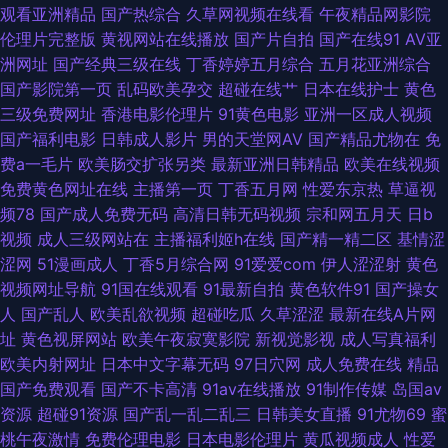
观看亚洲精品
国产热综合
久草网视频在线看
午夜精品网影院
av网址 激情人妻三级 亚洲激情性爱 超碰97在线草 午夜激情福利社 成人福利
伦理片完整版
黄视网站在线播放
国产片自拍
国产在线91
AV亚
洲网址
国产经典三级在线
丁香婷婷五月综合
五月花亚洲综合
视频影院 欧美另娄性爱 91n精品 豆花小电影av 萌白酱白虎 97在线超碰综合
国产影院第一页
乱码欧美孕交
超碰在线艹
日本在线护士
黄色
三级免费网址
香港电影伦理片
91黄色电影
亚洲一区成人视频
欧美在线操 成人Av午夜影视 日本成人黄色电影 91经典视频 国产亚洲在线 日
国产福利电影
日韩成人影片
男的天堂网AV
国产精品尤物在
免
费a一毛片
欧美肠交扩张另类
最新亚洲日韩精品
欧美在线视频
本欧美国产综合 91爱爱Tv 超碰在97人人操 欧美日韩国产91 97色色资源 国
免费黄色网址在线
主播第一页
丁香五月网
性爱东京热
草逼视
频78
国产成人免费无码
高清日韩无码视频
宗和网五月天
日b
产丝袜熟女 日本A网 超碰人人草人妻 伊人成人社区 欧美一二区操 91爱豆美
视频
成人三级网站在
主播福利姬h在线
国产精一精二区
基情涩
涩网
51漫画成人
丁香5月综合网
91爱爱com
伊人涩涩射
黄色
女视频 91在线资源站 狠狠狠日 91黑丝高跟 狠狠干狠狠艹 岛国四级片 国内
视频网址导航
91国在线观看
91最新自拍
黄色软件91
国产操女
人
国产乱人
欧美乱欲视频
超碰吃瓜
久草涩涩
最新在线A片网
自拍AV 91嫂子在线 国产日韩欧美一区 人人乐人人妻 综合色色丁香五月 91
址
黄色视屏网站
欧美午夜寂寞影院
新视觉影视
成人写真福利
欧美内射网址
日本中文字幕无码
97日穴网
成人免费在线
精品
传媒网 av免费网站 麻豆专区 亚洲3级电影网 波多结依 久草资源网 天美mv
国产免费观看
国产不卡高清
91av在线播放
91制作传媒
岛国av
资源
超碰91资源
国产乱一乱二乱三
日韩美女直播
91尤物69
蜜
入口 91综合在线视频 韩国av久久 日本久久午夜 91成人小视频 欧美色频 AV
桃午夜激情
免费伦理电影
日本电影伦理片
黄瓜视频成人
性爱