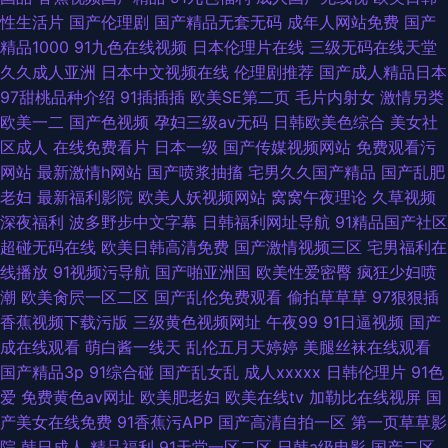
性生活片
国产伦理剧
国产精品无套无码
成年人网站免费
国产
精品1000
91九色在线视频
日本伦理片在线
三级无码在线天堂
久久成人亚洲
日本中文视频在线
伦理剧推荐
国产成人精品日本
97甜桃品种介绍
91插插插
欧美SE第二页
毛片内射女
激情另类
欧美一二
国产色视频
孕妇三级av无码
日韩欧美色综合
美女社
区成人
在线免费看片
日本一级
国产传媒视频网站
免费观看污
网站
最新激情h网站
国产喷浆抽搐
宅男久久国产精品
国产乱肥
老妇
最新福利影院
欧美人妖视频网站
窝窝午夜理论
久草视频
深夜福利
波多野步中文字幕
日韩福利网址导航
91精品国产社区
超碰无码在线
欧美日韩高清免费
国产激情视频三区
宅男福利在
线播放
91视频污导航
国产啪亚洲国
欧美性爱密臀
疯狂少妇喷
潮
欧美肏屄一区二区
国产乱伦免费观看
偷拍草草草
97狠狠插
香蕉视频下载污版
三级黄色视频网址
午夜99
91日逼视频
国产
成在线观看
萌白酱一线天
乱伦五月天婷婷
美腿丝袜在线观看
国产精品3p
91综合碰
国产乱女乱
成人xxxxx
日韩伦理片
91色
爱
免费黄色av网址
欧美肥老妇
欧美在线tv
加勒比在线视屏
国
产美女在线免费
91香蕉污APP
国产高清自拍一区
第一页草草影
院
韩日成人
精品福利
91天堂一区二区
日韩a级电影
国产二区