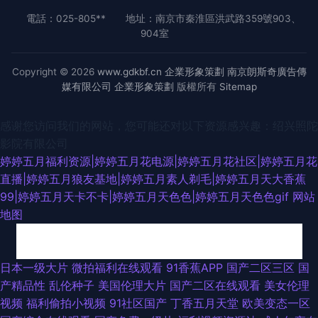
電話：025-805**
地址：南京市秦淮區洪武路359號903、
904室
Copyright © 2026
www.gdkbf.cn
企業形象策劃
南京朗斯奇廣告傳
媒有限公司
企業形象策劃
版權所有
Sitemap
感谢您访问我们的网站，您可能还对以下资源感兴趣：绍兴照陀
影院有限公司
婷婷五月福利资源|婷婷五月花电源|婷婷五月花社区|婷婷五月花
直播|婷婷五月狼友基地|婷婷五月素人剃毛|婷婷五月天大香蕉
99|婷婷五月天卡不卡|婷婷五月天色色|婷婷五月天色色gif
网站
地图
AV日韩另类TS 日韩无码A级片 欧美日韩七区 不卡精品久久 色五月激情综合
日本一级大片
微拍福利在线观看
91香蕉APP
国产二区三区
国
产精品性
乱伦种子
美国伦理大片
国产二区在线观看
美女伦理
网 黄网站观看入口 91网站黄 91涩情 天天肏视频 国产成人内射 在线观看成
视频
福利偷拍小视频
91社区国产
丁香五月天堂
欧美变态一区