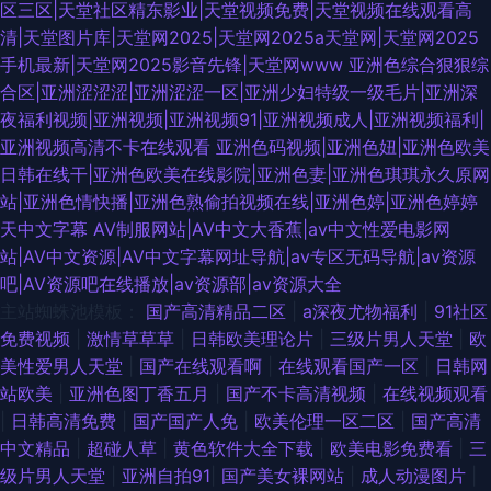
区三区|天堂社区精东影业|天堂视频免费|天堂视频在线观看高
清|天堂图片库|天堂网2025|天堂网2025a天堂网|天堂网2025
手机最新|天堂网2025影音先锋|天堂网www
亚洲色综合狠狠综
合区|亚洲涩涩涩|亚洲涩涩一区|亚洲少妇特级一级毛片|亚洲深
夜福利视频|亚洲视频|亚洲视频91|亚洲视频成人|亚洲视频福利|
亚洲视频高清不卡在线观看
亚洲色码视频|亚洲色妞|亚洲色欧美
日韩在线干|亚洲色欧美在线影院|亚洲色妻|亚洲色琪琪永久原网
站|亚洲色情快播|亚洲色熟偷拍视频在线|亚洲色婷|亚洲色婷婷
天中文字幕
AV制服网站|AV中文大香蕉|av中文性爱电影网
站|AV中文资源|AV中文字幕网址导航|av专区无码导航|av资源
吧|AV资源吧在线播放|av资源部|av资源大全
主站蜘蛛池模板：
国产高清精品二区
|
a深夜尤物福利
|
91社区
免费视频
|
激情草草草
|
日韩欧美理论片
|
三级片男人天堂
|
欧
美性爱男人天堂
|
国产在线观看啊
|
在线观看国产一区
|
日韩网
站欧美
|
亚洲色图丁香五月
|
国产不卡高清视频
|
在线视频观看
|
日韩高清免费
|
国产国产人免
|
欧美伦理一区二区
|
国产高清
中文精品
|
超碰人草
|
黄色软件大全下载
|
欧美电影免费看
|
三
级片男人天堂
|
亚洲自拍91
|
国产美女裸网站
|
成人动漫图片
|