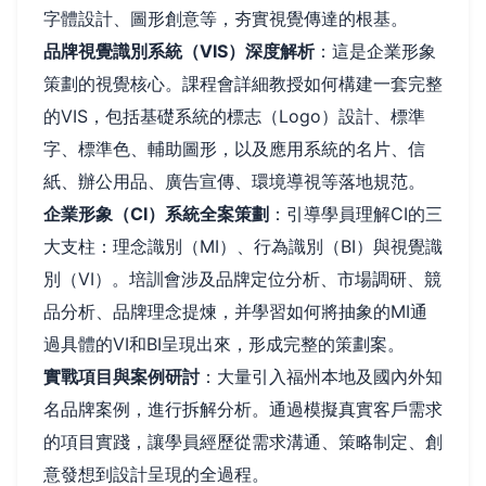
字體設計、圖形創意等，夯實視覺傳達的根基。
品牌視覺識別系統（VIS）深度解析
：這是企業形象
策劃的視覺核心。課程會詳細教授如何構建一套完整
的VIS，包括基礎系統的標志（Logo）設計、標準
字、標準色、輔助圖形，以及應用系統的名片、信
紙、辦公用品、廣告宣傳、環境導視等落地規范。
企業形象（CI）系統全案策劃
：引導學員理解CI的三
大支柱：理念識別（MI）、行為識別（BI）與視覺識
別（VI）。培訓會涉及品牌定位分析、市場調研、競
品分析、品牌理念提煉，并學習如何將抽象的MI通
過具體的VI和BI呈現出來，形成完整的策劃案。
實戰項目與案例研討
：大量引入福州本地及國內外知
名品牌案例，進行拆解分析。通過模擬真實客戶需求
的項目實踐，讓學員經歷從需求溝通、策略制定、創
意發想到設計呈現的全過程。