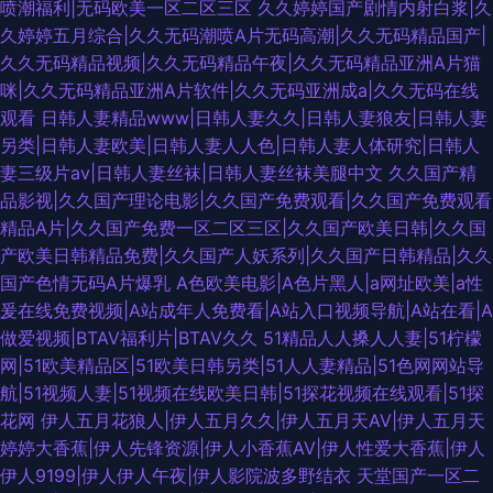
喷潮福利|无码欧美一区二区三区
久久婷婷国产剧情内射白浆|久
久婷婷五月综合|久久无码潮喷A片无码高潮|久久无码精品国产|
久久无码精品视频|久久无码精品午夜|久久无码精品亚洲A片猫
咪|久久无码精品亚洲A片软件|久久无码亚洲成a|久久无码在线
观看
日韩人妻精品www|日韩人妻久久|日韩人妻狼友|日韩人妻
另类|日韩人妻欧美|日韩人妻人人色|日韩人妻人体研究|日韩人
妻三级片av|日韩人妻丝袜|日韩人妻丝袜美腿中文
久久国产精
品影视|久久国产理论电影|久久国产免费观看|久久国产免费观看
精品A片|久久国产免费一区二区三区|久久国产欧美日韩|久久国
产欧美日韩精品免费|久久国产人妖系列|久久国产日韩精品|久久
国产色情无码A片爆乳
A色欧美电影|A色片黑人|a网址欧美|a性
爰在线免费视频|A站成年人免费看|A站入口视频导航|A站在看|A
做爱视频|BTAV福利片|BTAV久久
51精品人人搡人人妻|51柠檬
网|51欧美精品区|51欧美日韩另类|51人人妻精品|51色网网站导
航|51视频人妻|51视频在线欧美日韩|51探花视频在线观看|51探
花网
伊人五月花狼人|伊人五月久久|伊人五月天AV|伊人五月天
婷婷大香蕉|伊人先锋资源|伊人小香蕉AV|伊人性爱大香蕉|伊人
伊人9199|伊人伊人午夜|伊人影院波多野结衣
天堂国产一区二