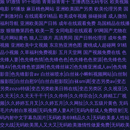
频
91激情
91干啪啪
青青操青青干
主播诱惑无码专区
欧美视频
电影
91播放
麻豆桃色网站
亚洲欧美国产另类
欧美伦理另类
国
产刺激对白
在线观看91精品
欧美成年视频
操碰操揉
成人微拍
福利导航
亚洲欧美国产日韩
成年在线观看免费
岛国精品在线播
放
狠狠撸第四色
欧美一页
女同电影在线观看
91网国产尤物在
毛片网站黄色
狼人三级片
高清男同
国产日韩伦理淫
成年免费
视频
亚洲欧美中文视频
东京热亚洲色图
蜜桃成人超碰网
91精
品小视频
久草福利免费视影
五月天堂网
国产视频免费在线
色
先锋人妻|色先锋色情|色先锋色色|色先锋色色资源|色先锋色先
锋AV|色先锋色资源网|色先锋丝袜2|色先锋亚洲成人av|色先锋
影音|色先锋影音av
白丝袜喷水|白丝袜小蝌蚪视频网站|白丝制
服影院|白丝自慰91|白丝自慰影院|白袜sm调|变态另类av|变态
另类zozo特级|变态另类欧美日韩在线|变态另类区
久久视亚|久
久天天|久久天天干干干|久久停停|久久停宗合|久久婷精工厂视
频|久久婷婷五月叉|久久婷五月|久久网扯|久久五级片黄色
无码
毛片内射白浆视频|无码免费人妻A片|无码内射成人免费喷射|无
码内射中文字幕岛国片|无码欧美69精品久久|无码欧美多人性站
交大战|无码欧美黑人又大又|无码欧美激情性做爰免费|无码欧美