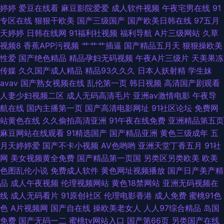
婷婷
爱豆在线看
麻豆影院爱爱
成人软件视频
午夜宅男在线
91
韩日性爱 精品久热
专区在线
狠狠干欧美
国产三级国产
国产欧美日韩在线
97五月
天婷婷
日韩在线网
91福利社视频
福利导航
A片三级网站
久草
视频8
香蕉APP污视频
艹艹艹插逼
国产精品五月天
狠狠操欧美
性爱
国产绝色精品
精品孕妇无码视频
午夜A片三级片
天美果冻
传媒
久久国产成人精品
精品93久久久
日本人妖射精
学生妹
avav
国产熟女视频在线
乱伦第一页
韩日视频
高清国产剧观看
人妻少妇视频二区
成人无码高清毛片
亚洲av激情电影
午夜导
航在线
国内主播第一页
国产高清电影网址
91社区论坛
免费网
站黄色在线
久久偷拍高清亚洲
91午夜在线免费
亚洲精品第五页
麻豆网站在线观看
91精选国产
国产精品亚洲
黄色三级成年
五
月天婷婷爱
国产不卡小视频
AV色哟哟
亚洲天堂丁香五月
91社
网
美女视频黄全免费
国产精品第一页国
另类区另类欧美
欧美
色图乱伦小说
免费成人软件
黄色网址视频播放
国产日产美产精
品
成人午夜视频
伦理视频网站
黄色18禁网站
亚洲无码视频在
线
成人无码看片
91原创社区
伦理电影香港
成人免费
蜜桃91色
色
A片视频网
国产自在线
操欧美老女人
人人97综合精品
岛国
免费
国产无码一二
蜜桃tv网站入口
国产第66页
另类国产在线