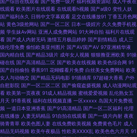
国产综合在线观看
国产免费一级片
福利视频资源站
成人午夜在
人网站 日韩无码影城 大香蕉AV导航网 www尤物视频 欧美日韩国产在线 尤
线观看
欧美图片在线观看
在线观看h视频
国产a级0
变性人妖
国产福利永久
日韩中文字幕观看
足交在线播放91
丁香五月色网
物网址在线观看 东京热无套内射 91福利影院 韩国操逼网 香蕉视频入口 超碰
站
黄色3级抢网站
国产一区二区
日本一级婬片
久久免费手机视
频
学生妹Av网站
亚洲人成免费网站
91大神自拍
福利片在线观
人人摸 亚洲第四页 老司机肏屄 探花熟女 99热狼人 五月天极品盛宴 精品成
看
国产成人内射无码
激情五月极品婷婷
国产剧情精品
成人三
级伦理免费
偷怕欧美亚州图片
国产AV国产AV
97亚洲精华液
人毛久久片 91网站熊猫 含羞草黄影院 日本91视频 微拍视频福利 伊人久久综
国内精自线
国产精品3级片
成年女人视频
狠狠撸亚洲欧美
91操
碰在线
国产高清精品二区
国产欧美在线视频
欧美色综合网
91
合精品 韩国操逼大片 97搞97干在线 在线视频撸 少妇综合网 精东余丽在线
国产自拍偷拍
香蕉911
花蝴蝶看片免费
白丝美女免费网站
欧美
女人与动物交
国产精品无码电影
91插插库
97超碰大香蕉
户外
人妻熟女在线网址 岛国毛片在线观看 日韩精品专区 国产精品女人乱轮 91色
自慰影院
国产一区二区二区
国产偷窥盗摄视频
成人动漫网站观
看
欧美第一页夜夜
91成人精品视频
蜜桃爱爱视频
乱伦熟女五
情影院 激情人妻综合 91欧日 国内福利视频 蜜臀国产综合在线 91视频色色
月天
91香蕉视
福利在线视频直播
一区xxxxx
岛国大片免费视
频
一道日本亚洲香蕉
国产91高清精品
国产一区二区福利
伦理
成人影在线观看 欧美色图色综合网 性交14p 91视频网站免费 激情va 欧美姓
在线播放
人妻无码精品
91自拍在线观看
国产一级片内射
夜夜
骑青青草
欧美色图人妻
在线免费欧美视频
免费黄色毛片
成人
爱 成人黄色说网 51自拍网视频 人人澡精品 91站色 免费黄色电影网 91刺激
精品无码视频
欧美午夜极品
性欧美ⅩⅩⅩⅩ乱
欧美色色六月天
91