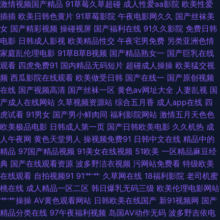
激情视频国产精品
91草莓久草超碰
成人性爱aa影院
欧美性爱
91观看在线 欧美肏屄狂欢 伊人大香蕉人综合 91在线观看网址 韩国不卡污视
插插
欧美日韩色黄片
91草莓影院
午夜电影网久久
国产丝袜美
女
国产精彩视频
操碰视屏
国产福利在线
91久久影院
免费日韩
频 亚洲老司机在线 97超碰在线免费 超碰综合TV 含羞草网站AV 99福利在线
电影
日韩成人影视
欧美精品性交
午夜宅男免费
另类亚洲色情
家庭乱伦理电影
91草B草B视频
国产精品熟女一
国产巨乳在线
国产足交视频 欧洲色图网站 97骚资源 福利社午夜影院 三级视频东京热 91黑
观看
四虎免费91
国内精品无码短片
超碰成人操操
欧美猛交视
频
西瓜影院在线观看
欧美做受日韩
国产在线一
国产原创视频
丝国 大香蕉精品A片 黄色小电彭 欧美群p成人网 变态另类第二页 九九精品久
在线
国产视频高清
国产丝袜一区
黄色av网址大全
人妻乱视
国
产成人在线网站
久草视频资源站
综合五月香
成人app在线
四
久 欧美性交免费网站 婷婷五月色偷 福利社123 人人草超碰 一区二区av 肏屄
虎试看
91男女
国产男小鲜肉同
福利影院网站
激情五月天色色
欧美极品电影
日韩成人第一页
国产日韩欧美电影
久久机热
成
电影网 国产写真在线视频 性爱AV五区 ay日韩映画在线 狼友最新福利网站
人午夜网
黄色天堂男人
操视频免费91
日韩中文在线
精品中的
精品
97国产精品视频
91美女在线视频
51欧美
一区精品麻豆经
五月婷六月花 97视频色色 久久超碰 少妇无码 综合色情国产 wwww日本 豆
典
国产在线观看资源
波多野洁衣视频
污网站免费看
特级欧美
在线观看
自拍视频91
91艹艹
久草网在线
18福利影院
老司机蜜
花社区网站免费 色色韩日 91大神孕妇 豆花午夜 日韩新片百度网网 色网天天
桃在线
成人精品一区二区
韩日爆乳无码三级
欧美伦理电影网站
艹艹操操
AV黄色观看网站
日韩欧美在线国产
新91视频网
国产
视频 福利视频成人网 色综合电影 99视频福利 久久五月资源网 日韩三级专区
精品分类在线
97午夜福利视频
岛国AV动作无码
波多野吉依电