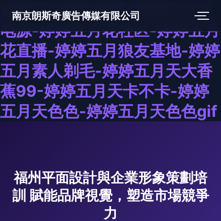
婷婷五月福利资源-婷婷五月花
南京朗斯奇廣告傳媒有限公司
电源-婷婷五月花社区-婷婷五月
花直播-婷婷五月狼友基地-婷婷
五月素人剃毛-婷婷五月天大香
蕉99-婷婷五月天卡不卡-婷婷
五月天色色-婷婷五月天色色gif
福州平面設計與企業形象策劃培
訓 賦能品牌視覺，塑造市場競爭
力